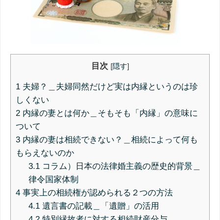
目次
[
隠す
]
1
夫婦？＿夫婦同然だけど実は内縁というのは珍
しくない
2
内縁の妻とは何か＿そもそも「内縁」の意味に
ついて
3
内縁の妻は相続できない？＿相続によって何も
もらえないのか
3.1
コラム）日本の法律婚主義の歴史的背景＿
律令国家体制
4
事実上の相続権が認められる２つの方法
4.1
遺言書の記載＿「遺贈」の活用
4.2
特別縁故者に対する相続財産分与