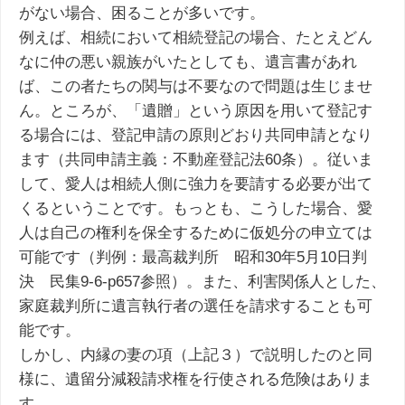
がない場合、困ることが多いです。
例えば、相続において相続登記の場合、たとえどん
なに仲の悪い親族がいたとしても、遺言書があれ
ば、この者たちの関与は不要なので問題は生じませ
ん。ところが、「遺贈」という原因を用いて登記す
る場合には、登記申請の原則どおり共同申請となり
ます（共同申請主義：不動産登記法60条）。従いま
して、愛人は相続人側に強力を要請する必要が出て
くるということです。もっとも、こうした場合、愛
人は自己の権利を保全するために仮処分の申立ては
可能です（判例：最高裁判所 昭和30年5月10日判
決 民集9-6-p657参照）。また、利害関係人とした、
家庭裁判所に遺言執行者の選任を請求することも可
能です。
しかし、内縁の妻の項（上記３）で説明したのと同
様に、遺留分減殺請求権を行使される危険はありま
す。