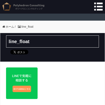
ホーム
/
line_float
line_float